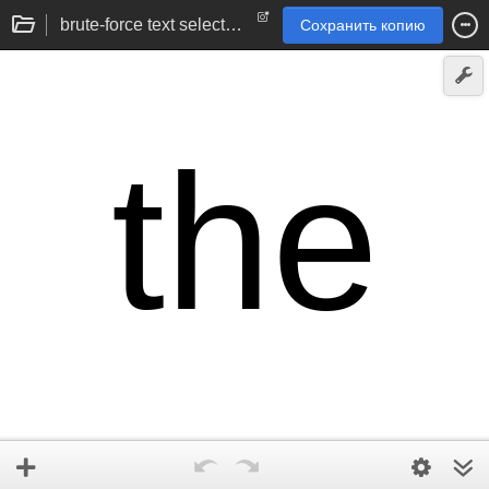
brute-force text selection with conditional labels (proof-of-concept)
Сохранить копию