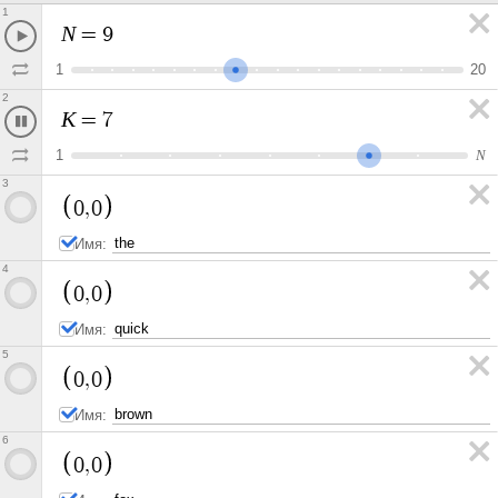
1
N
=
9
1
2
0
2
K
=
7
1
N
3
0
,
0
Имя:
4
0
,
0
Имя:
5
0
,
0
Имя:
6
0
,
0