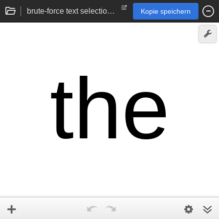
brute-force text selection with conditional labels (proof-of-concept)
Kopie speichern