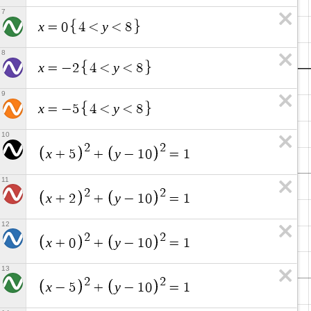
7
x
y
=
0
4
<
<
8
8
x
y
=
−
2
4
<
<
8
9
x
y
=
−
5
4
<
<
8
10
2
2
x
y
+
5
+
−
1
0
=
1
11
2
2
x
y
+
2
+
−
1
0
=
1
12
2
2
x
y
+
0
+
−
1
0
=
1
13
2
2
x
y
−
5
+
−
1
0
=
1