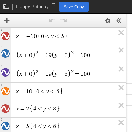
Happy Birthday
Save Copy
1
x
y
=
−
1
0
0
<
<
5
2
2
2
x
y
+
0
+
1
9
−
0
=
1
0
0
3
2
2
x
y
+
0
+
1
9
−
5
=
1
0
0
4
x
y
=
1
0
0
<
<
5
5
x
y
=
2
4
<
<
8
6
x
y
=
5
4
<
<
8