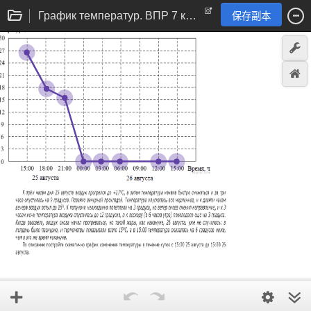
График температур. ВПР 7 класс
保存副本