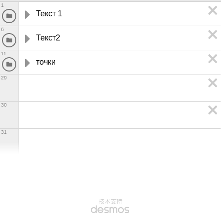
1
Текст 1
6
Текст2
11
точки
29
30
31
技术支持