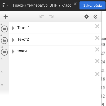
График температур. ВПР 7 класс
Salvar cópia
1
Текст 1
6
Текст2
11
точки
29
30
31