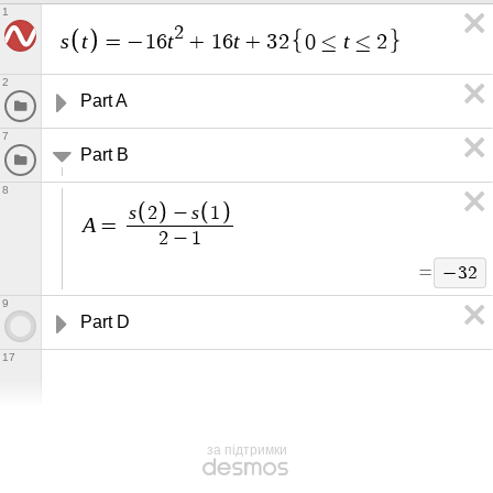
1
2
s
t
t
t
t
=
−
1
6
+
1
6
+
3
2
0
≤
≤
2
2
Part A
7
Part B
8
s
s
2
−
1
A
=
2
−
1
=
−
3
2
9
Part D
17
за підтримки