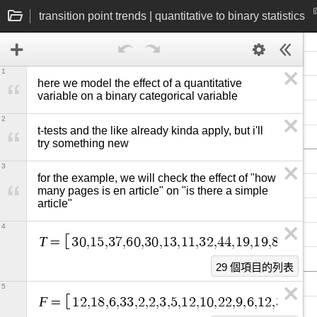
transition point trends | quantitative to binary statistics
1
here we model the effect of a quantitative 
variable on a binary categorical variable
2
t-tests and the like already kinda apply, but i'll 
try something new
3
for the example, we will check the effect of "how 
many pages is en article" on "is there a simple 
article"
4
T
=
3
0
,
1
5
,
3
7
,
6
0
,
3
0
,
1
3
,
1
1
,
3
2
,
4
4
,
1
9
,
1
9
,
8
7
,
8
0
,
3
29 個項目的列表
5
F
=
1
2
,
1
8
,
6
,
3
3
,
2
,
2
,
3
,
5
,
1
2
,
1
0
,
2
2
,
9
,
6
,
1
2
,
3
,
3
0
,
1