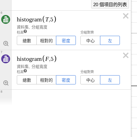
20 個項目的列表
6
T
h
i
s
t
o
g
r
a
m
,
5
資料集
分組寬度
柱高
分組對齊
總數
相對的
密度
中心
左
7
F
h
i
s
t
o
g
r
a
m
,
5
資料集
分組寬度
柱高
分組對齊
總數
相對的
密度
中心
左
8