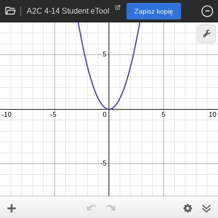
A2C 4-14 Student eTool
Zapisz kopię