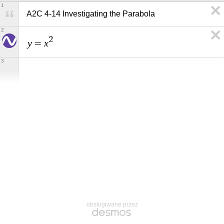
1
A2C 4-14 Investigating the Parabola
2
2
y
x
=
3
obsługiwane przez