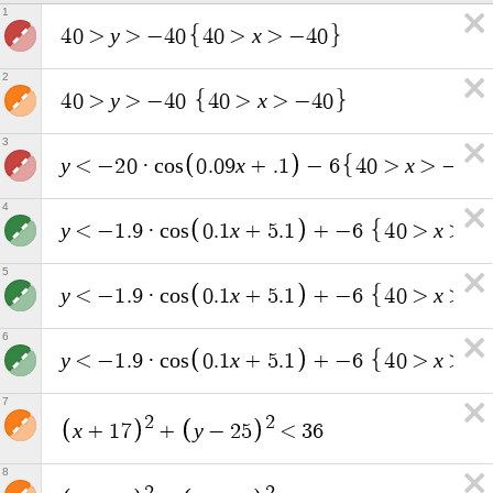
1
y
x
4
0
>
>
−
4
0
4
0
>
>
−
4
0
2
y
x
4
0
>
>
−
4
0
4
0
>
>
−
4
0
3
y
x
x
<
−
2
0
·
c
o
s
0
.
0
9
+
.
1
−
6
4
0
>
>
−
4
0
4
y
x
x
<
−
1
.
9
·
c
o
s
0
.
1
+
5
.
1
+
−
6
4
0
>
>
−
5
y
x
x
<
−
1
.
9
·
c
o
s
0
.
1
+
5
.
1
+
−
6
4
0
>
>
−
6
y
x
x
<
−
1
.
9
·
c
o
s
0
.
1
+
5
.
1
+
−
6
4
0
>
>
−
7
2
2
x
y
+
1
7
+
−
2
5
<
3
6
8