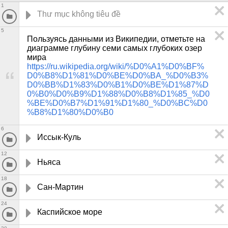
1
5
Пользуясь данными из Википедии, отметьте на 
диаграмме глубину семи самых глубоких озер 
мира 
https://ru.wikipedia.org/wiki/%D0%A1%D0%BF%
D0%B8%D1%81%D0%BE%D0%BA_%D0%B3%
D0%BB%D1%83%D0%B1%D0%BE%D1%87%D
0%B0%D0%B9%D1%88%D0%B8%D1%85_%D0
%BE%D0%B7%D1%91%D1%80_%D0%BC%D0
%B8%D1%80%D0%B0
6
Иссык-Куль
12
Ньяса
18
Сан-Мартин
24
Каспийское море