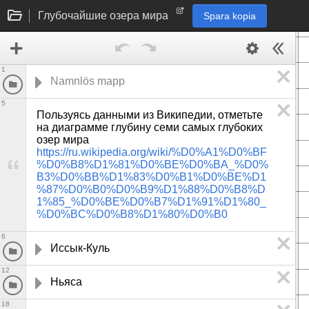
Глубочайшие озера мира
Spara kopia
1
5
Пользуясь данными из Википедии, отметьте 
на диаграмме глубину семи самых глубоких 
озер мира 
https://ru.wikipedia.org/wiki/%D0%A1%D0%BF
%D0%B8%D1%81%D0%BE%D0%BA_%D0%
B3%D0%BB%D1%83%D0%B1%D0%BE%D1
%87%D0%B0%D0%B9%D1%88%D0%B8%D
1%85_%D0%BE%D0%B7%D1%91%D1%80_
%D0%BC%D0%B8%D1%80%D0%B0
6
Иссык-Куль
12
Ньяса
18