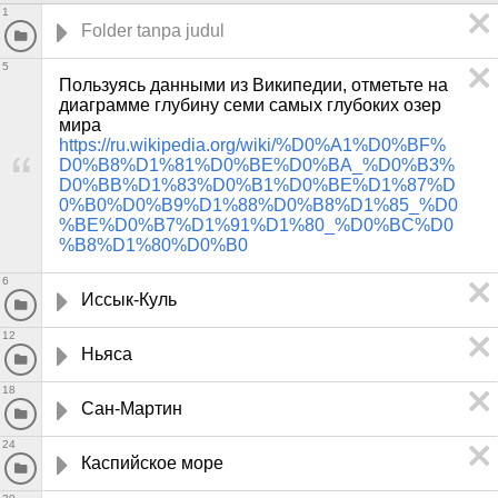
1
5
Пользуясь данными из Википедии, отметьте на 
диаграмме глубину семи самых глубоких озер 
мира 
https://ru.wikipedia.org/wiki/%D0%A1%D0%BF%
D0%B8%D1%81%D0%BE%D0%BA_%D0%B3%
D0%BB%D1%83%D0%B1%D0%BE%D1%87%D
0%B0%D0%B9%D1%88%D0%B8%D1%85_%D0
%BE%D0%B7%D1%91%D1%80_%D0%BC%D0
%B8%D1%80%D0%B0
6
Иссык-Куль
12
Ньяса
18
Сан-Мартин
24
Каспийское море