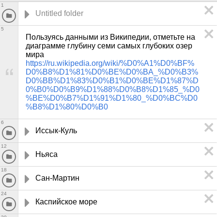
1
5
Пользуясь данными из Википедии, отметьте на 
диаграмме глубину семи самых глубоких озер 
мира 
https://ru.wikipedia.org/wiki/%D0%A1%D0%BF%
D0%B8%D1%81%D0%BE%D0%BA_%D0%B3%
D0%BB%D1%83%D0%B1%D0%BE%D1%87%D
0%B0%D0%B9%D1%88%D0%B8%D1%85_%D0
%BE%D0%B7%D1%91%D1%80_%D0%BC%D0
%B8%D1%80%D0%B0
6
Иссык-Куль
12
Ньяса
18
Сан-Мартин
24
Каспийское море