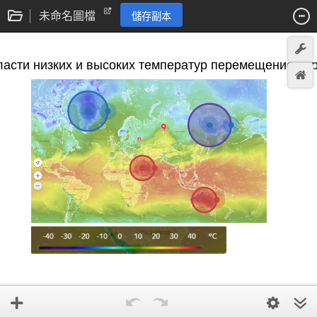
未命名圖檔
儲存副本