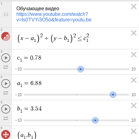
1
Обучающее видео  
https://www.youtube.com/watch?
v=Is0TVYi3O5o&feature=youtu.be
2
2
2
2
x
a
y
b
c
−
+
−
≤
1
1
1
3
c
=
0
.
7
8
1
−
1
0
1
0
4
a
=
6
.
8
8
1
−
1
0
1
0
5
b
=
3
.
5
4
1
−
1
0
1
0
6
a
b
,
1
1