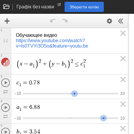
Графік без назви
Зберегти копію
1
Обучающее видео  
https://www.youtube.com/watch?
v=Is0TVYi3O5o&feature=youtu.be
2
2
2
2
x
a
y
b
c
−
+
−
≤
1
1
1
3
c
=
0
.
7
8
1
−
1
0
1
0
4
a
=
6
.
8
8
1
−
1
0
1
0
5
b
=
3
.
5
4