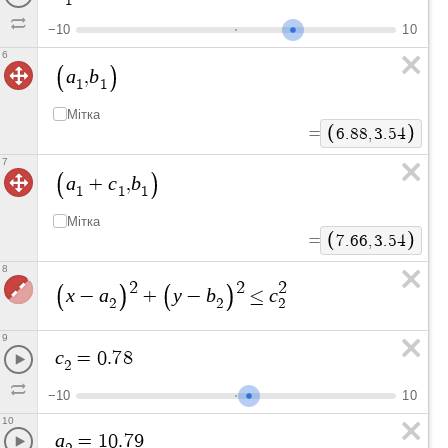
1
−
1
0
1
0
6
a
b
,
1
1
Мітка
=
6
.
8
8
,
3
.
5
4
7
a
c
b
+
,
1
1
1
Мітка
=
7
.
6
6
,
3
.
5
4
8
2
2
2
x
a
y
b
c
−
+
−
≤
2
2
2
9
c
=
0
.
7
8
2
−
1
0
1
0
10
a
=
1
0
.
7
9