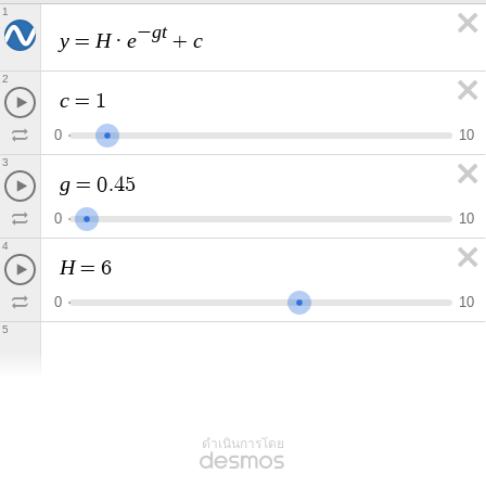
1
g
t
−
y
H
e
c
=
·
+
2
c
=
1
0
1
0
3
g
=
0
.
4
5
0
1
0
4
H
=
6
0
1
0
5
ดำเนินการโดย