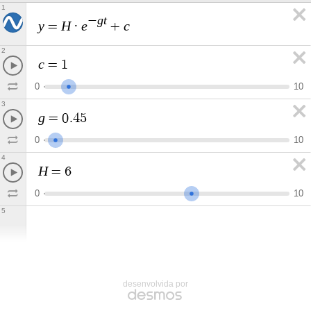
1
g
t
−
y
H
e
c
=
·
+
2
c
=
1
0
1
0
3
g
=
0
.
4
5
0
1
0
4
H
=
6
0
1
0
5
desenvolvida por