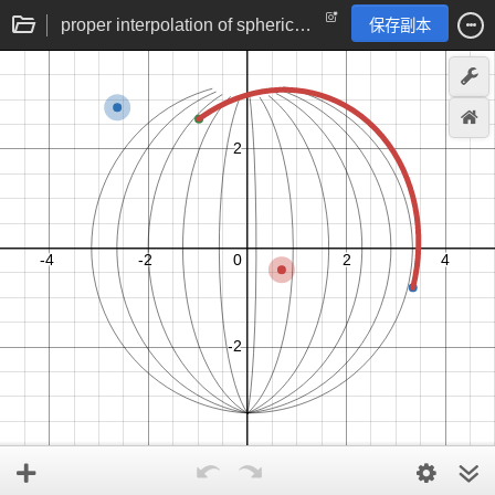
proper interpolation of spherical projective angles
保存副本