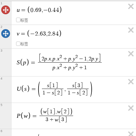
1
u
=
0
.
6
9
,
−
0
.
4
4
标签
2
v
=
−
2
.
6
3
,
2
.
8
4
标签
3
2
2
p
x
p
x
p
y
p
y
2
.
,
.
+
.
−
1
,
2
.
S
p
=
2
2
p
x
p
y
.
+
.
+
1
4
s
s
1
3
U
s
=
,
s
s
1
−
2
1
−
2
5
w
w
1
,
2
P
w
=
w
3
+
3
6