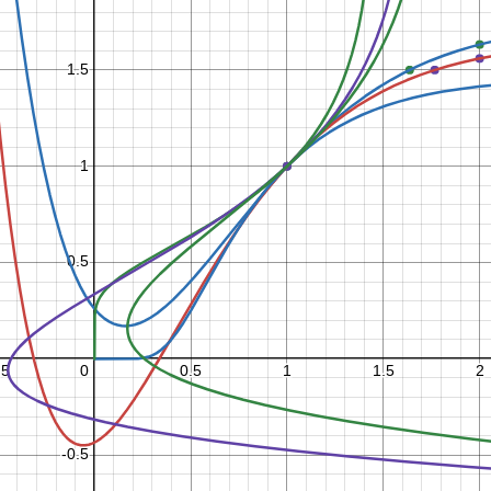
c
o
u
n
t
x
x
y
x
m
−
,
.
∏
2
2
n
m
=
,
x
y
x
n
x
y
x
m
,
.
−
,
.
2
2
2
2
1