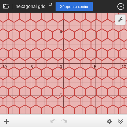
hexagonal grid
Зберегти копію