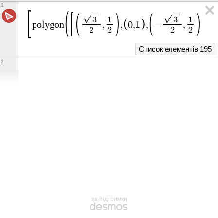
1
3
1
3
1
p
o
l
y
g
o
n
,
,
0
,
1
,
−
,
,
−
2
2
2
2
Список елементів 195
2
за підтримки