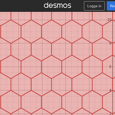
Logga in
Re
3
1
3
1
3
a
,
−
,
0
,
−
1
,
,
−
+
3
+
2
2
2
2
2