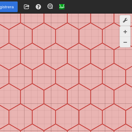
gistrera
3
b
b
a
b
m
o
d
,
2
,
f
o
r
=
−
6
.
.
.
6
,
=
−
7
.
.
.
7
2