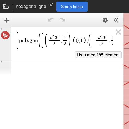
hexagonal grid
Spara kopia
1
3
1
3
1
p
o
l
y
g
o
n
,
,
0
,
1
,
−
,
,
−
2
2
2
2
Lista med 195 element
2