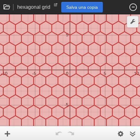
hexagonal grid
Salva una copia