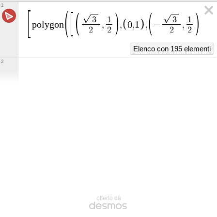
1
3
1
3
1
p
o
l
y
g
o
n
,
,
0
,
1
,
−
,
,
−
2
2
2
2
Elenco con 195 elementi
2
offerto da