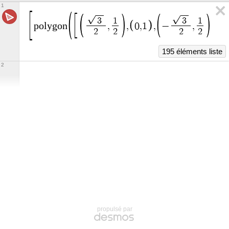
1
3
1
3
1
p
o
l
y
g
o
n
,
,
0
,
1
,
−
,
,
−
2
2
2
2
195 éléments liste
2
propulsé par