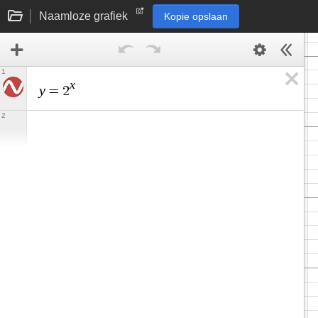
Naamloze grafiek
Kopie opslaan
1
x
y
=
2
2