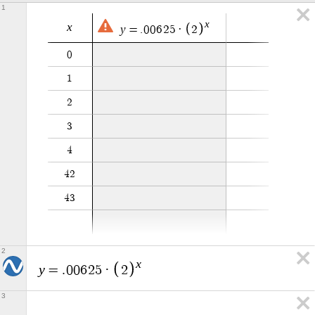
1
x
x
y
=
.
0
0
6
2
5
·
2
0
1
2
3
4
4
2
4
3
2
x
y
=
.
0
0
6
2
5
·
2
3