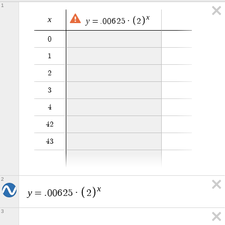
1
x
x
y
=
.
0
0
6
2
5
·
2
0
1
2
3
4
4
2
4
3
2
x
y
=
.
0
0
6
2
5
·
2
3