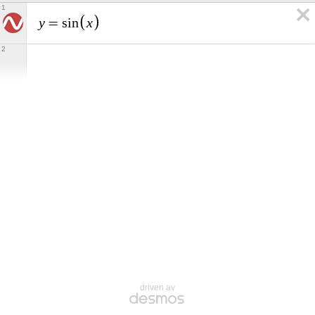
1
y
x
=
s
i
n
2
driven av