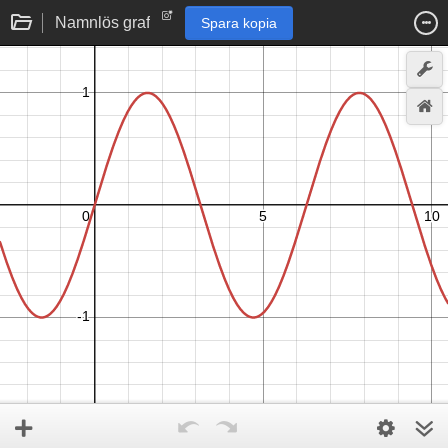
Namnlös graf
Spara kopia