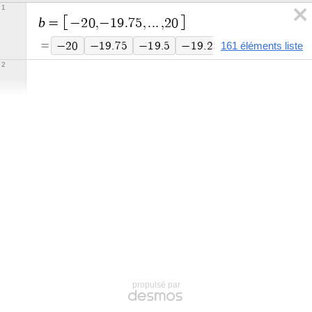
1
b
=
−
2
0
,
−
1
9
.
7
5
,
.
.
.
,
2
0
=
−
2
0
−
1
9
.
7
5
−
1
9
.
5
−
1
9
.
2
5
−
1
9
−
1
8
.
7
5
161 éléments liste
2
propulsé par