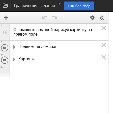
Графические задания
Lưu Sao chép
1
С помощью ломаной нарисуй картинку на 
правом поле
2
Подвижная ломаная
34
Картинка
37