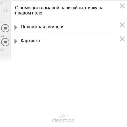
1
С помощью ломаной нарисуй картинку на 
правом поле
2
Подвижная ломаная
34
Картинка
37
提供：