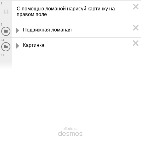
1
С помощью ломаной нарисуй картинку на 
правом поле
2
Подвижная ломаная
34
Картинка
37
offerto da