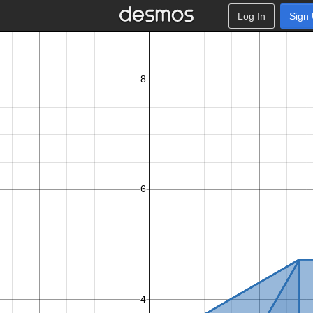
Log In
Sign
i
w
+