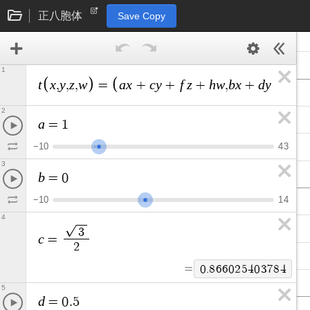
正八胞体
Save Copy
1
t
x
y
z
w
a
x
c
y
f
z
h
w
b
x
d
y
g
z
,
,
,
=
+
+
+
,
+
+
2
a
=
1
−
1
0
4
3
3
b
=
0
−
1
0
1
4
4
3
c
=
2
=
0
.
8
6
6
0
2
5
4
0
3
7
8
4
5
d
=
0
.
5