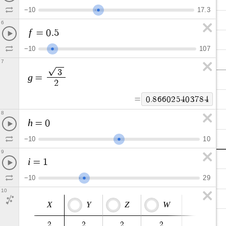
−
1
0
1
7
.
3
6
f
=
0
.
5
−
1
0
1
0
7
7
3
g
=
2
=
0
.
8
6
6
0
2
5
4
0
3
7
8
4
8
h
=
0
−
1
0
1
0
9
i
=
1
−
1
0
2
9
10
X
Y
Z
W
2
2
2
2