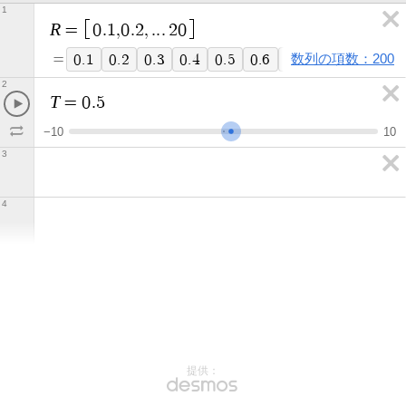
1
R
=
0
.
1
,
0
.
2
,
.
.
.
2
0
=
数列の項数：200
0
.
1
0
.
2
0
.
3
0
.
4
0
.
5
0
.
6
0
.
7
0
.
8
0
.
9
1
2
T
=
0
.
5
−
1
0
1
0
3
4
提供：