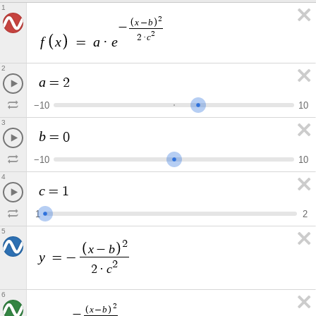
1
2
x
b
−
−
2
c
2
·
f
x
a
e
=
·
2
a
=
2
−
1
0
1
0
3
b
=
0
−
1
0
1
0
4
c
=
1
1
2
5
2
x
b
−
y
=
−
2
c
2
·
6
2
x
b
−
−