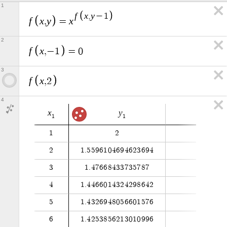
1
f
x
y
,
−
1
f
x
y
x
,
=
2
f
x
,
−
1
=
0
3
f
x
,
2
4
x
y
1
1
1
2
2
1
.
5
5
9
6
1
0
4
6
9
4
6
2
3
6
9
4
3
1
.
4
7
6
6
8
4
3
3
7
3
5
7
8
7
4
1
.
4
4
6
6
0
1
4
3
2
4
2
9
8
6
4
2
5
1
.
4
3
2
6
9
4
8
0
5
6
6
0
1
5
7
6
6
1
.
4
2
5
3
8
5
6
2
1
3
0
1
0
9
9
6