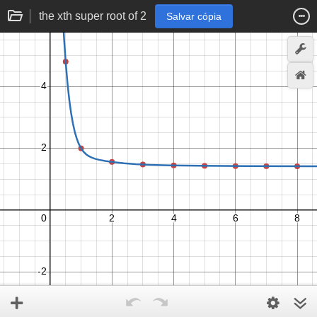
the xth super root of 2
Salvar cópia