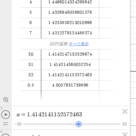
4
1
.
4
4
6
6
0
1
4
3
2
4
2
9
8
6
4
2
5
1
.
4
3
2
6
9
4
8
0
5
6
6
0
1
5
7
6
6
1
.
4
2
5
3
8
5
6
2
1
3
0
1
0
9
9
6
7
1
.
4
2
1
2
2
7
9
1
2
4
4
8
8
2
7
4
22行追加
すべて表示
3
0
1
.
4
1
4
2
1
4
7
1
3
2
5
2
9
6
7
4
3
1
1
.
4
1
4
2
1
4
3
6
0
0
5
2
2
5
4
3
2
1
.
4
1
4
2
1
4
1
1
5
2
5
7
2
4
6
3
0
.
5
4
.
8
0
5
7
6
3
1
7
3
9
8
9
6
5
a
=
1
.
4
1
4
2
1
4
1
1
5
2
5
7
2
4
6
3
−
1
0
1
0
6