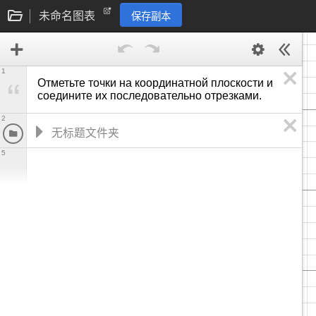
未命名图表
保存副本
1
Отметьте точки на координатной плоскости и 
соедините их последовательно отрезками. 
2
5