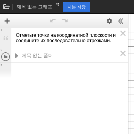
제목 없는 그래프
사본 저장
1
Отметьте точки на координатной плоскости и 
соедините их последовательно отрезками. 
2
5