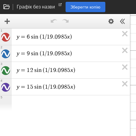
Графік без назви
Зберегти копію
1
y
x
=
6
s
i
n
(
1
/
1
9
.
0
9
8
5
)
2
y
x
=
9
s
i
n
(
1
/
1
9
.
0
9
8
5
)
3
y
x
=
1
2
s
i
n
(
1
/
1
9
.
0
9
8
5
)
4
y
x
=
1
5
s
i
n
(
1
/
1
9
.
0
9
8
5
)
5