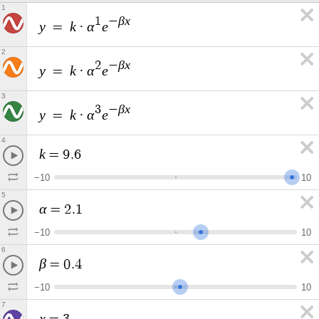
1
β
x
1
−
y
k
α
e
=
·
2
β
x
2
−
y
k
α
e
=
·
3
β
x
3
−
y
k
α
e
=
·
4
k
=
9
.
6
−
1
0
1
0
5
α
=
2
.
1
−
1
0
1
0
6
β
=
0
.
4
−
1
0
1
0
7
x