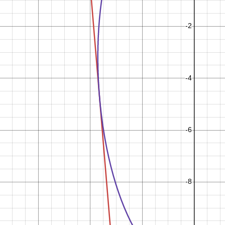
C
D
D
A
D
f
t
−
,
,
,
A
D
A
D
f
t
D
A
L
D
A
D
f
t
D
B
,
,
,
+
−
·
,
,
,
,
A
A
A