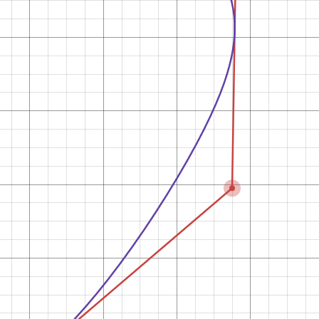
C
f
t
D
A
B
f
t
,
,
,
,
A