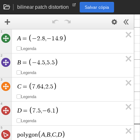
bilinear patch distortion
Salvar cópia
1
A
=
−
2
.
8
,
−
1
4
.
9
Legenda
2
B
=
−
4
.
5
,
5
.
5
Legenda
3
C
=
7
.
6
4
,
2
.
5
Legenda
4
D
=
7
.
5
,
−
6
.
1
Legenda
5
A
B
C
D
p
o
l
y
g
o
n
,
,
,