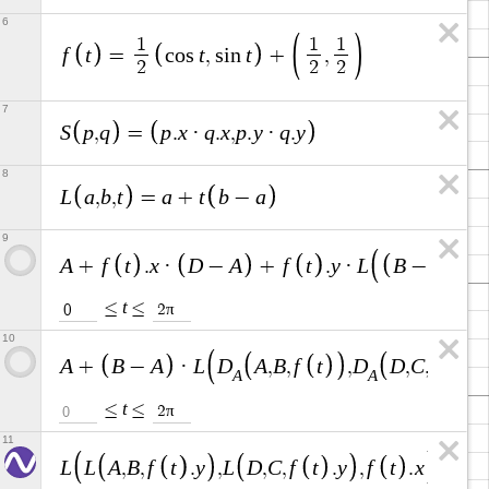
6
1
1
1
f
t
t
t
=
c
o
s
,
s
i
n
+
,
2
2
2
7
S
p
q
p
x
q
x
p
y
q
y
,
=
.
·
.
,
.
·
.
8
L
a
b
t
a
t
b
a
,
,
=
+
−
9
A
f
t
x
D
A
f
t
y
L
B
A
+
.
·
−
+
.
·
−
,
t
≤
≤
π
0
2
10
A
B
A
L
D
A
B
f
t
D
D
C
f
t
+
−
·
,
,
,
,
,
A
A
t
≤
≤
π
2
0
11
L
L
A
B
f
t
y
L
D
C
f
t
y
f
t
x
,
,
.
,
,
,
.
,
.