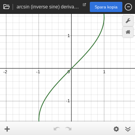
arcsin (inverse sine) derivative derivation
Spara kopia