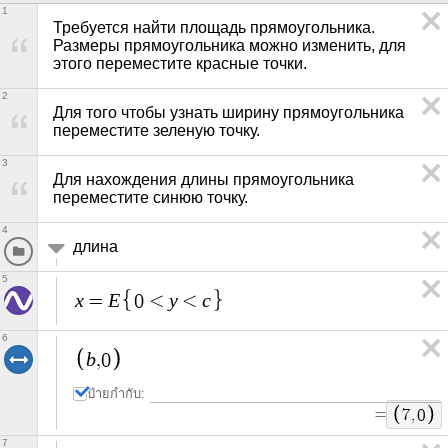
1
Требуется найти площадь прямоугольника. 
Размеры прямоугольника можно изменить, для 
этого переместите красные точки.
2
Для того чтобы узнать ширину прямоугольника 
переместите зеленую точку.
3
Для нахождения длины прямоугольника 
переместите синюю точку.
4
длина
5
x
E
y
c
=
0
<
<
6
b
,
0
ป้ายกำกับ:
=
7
,
0
7