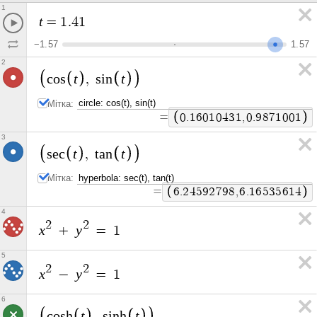
1
t
=
1
.
4
1
−
1
.
5
7
1
.
5
7
2
t
t
c
o
s
,
s
i
n
Мітка:
=
0
.
1
6
0
1
0
4
3
1
,
0
.
9
8
7
1
0
0
1
3
t
t
s
e
c
,
t
a
n
Мітка:
=
6
.
2
4
5
9
2
7
9
8
,
6
.
1
6
5
3
5
6
1
4
4
2
2
x
y
+
=
1
5
2
2
x
y
−
=
1
6
t
t
c
o
s
h
,
s
i
n
h