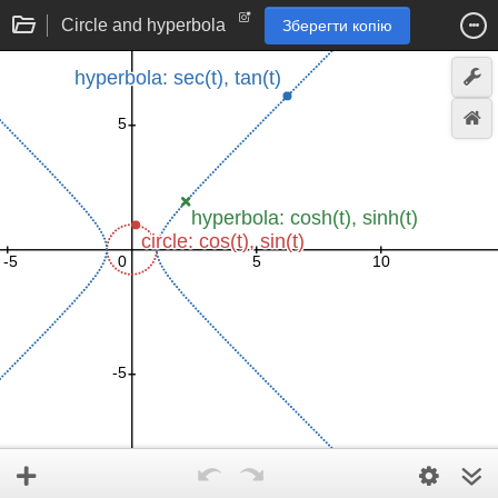
Circle and hyperbola
Зберегти копію