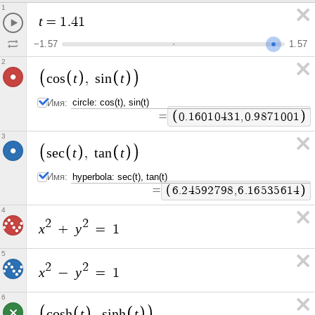
1
t
=
1
.
4
1
−
1
.
5
7
1
.
5
7
2
t
t
c
o
s
,
s
i
n
Имя:
=
0
.
1
6
0
1
0
4
3
1
,
0
.
9
8
7
1
0
0
1
3
t
t
s
e
c
,
t
a
n
Имя:
=
6
.
2
4
5
9
2
7
9
8
,
6
.
1
6
5
3
5
6
1
4
4
2
2
x
y
+
=
1
5
2
2
x
y
−
=
1
6
t
t
c
o
s
h
,
s
i
n
h