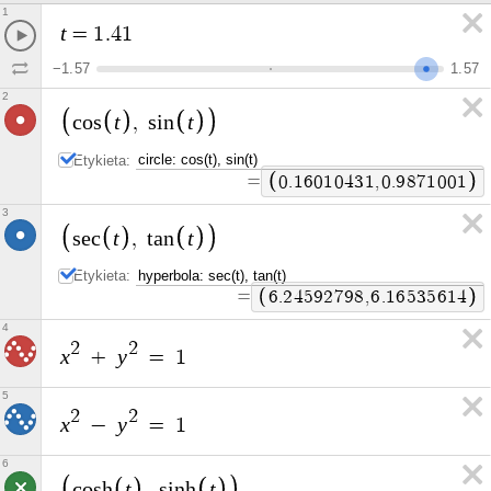
1
t
=
1
.
4
1
−
1
.
5
7
1
.
5
7
2
t
t
c
o
s
,
s
i
n
Etykieta:
=
0
.
1
6
0
1
0
4
3
1
,
0
.
9
8
7
1
0
0
1
3
t
t
s
e
c
,
t
a
n
Etykieta:
=
6
.
2
4
5
9
2
7
9
8
,
6
.
1
6
5
3
5
6
1
4
4
2
2
x
y
+
=
1
5
2
2
x
y
−
=
1
6
t
t
c
o
s
h
,
s
i
n
h