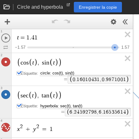
Circle and hyperbola
Enregistrer la copie
1
t
=
1
.
4
1
−
1
.
5
7
1
.
5
7
2
t
t
c
o
s
,
s
i
n
Étiquette:
=
0
.
1
6
0
1
0
4
3
1
,
0
.
9
8
7
1
0
0
1
3
t
t
s
e
c
,
t
a
n
Étiquette:
=
6
.
2
4
5
9
2
7
9
8
,
6
.
1
6
5
3
5
6
1
4
4
2
2
x
y
+
=
1