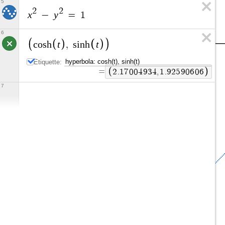
5
2
2
x
y
−
=
1
6
t
t
c
o
s
h
,
s
i
n
h
Étiquette:
=
2
.
1
7
0
0
4
9
3
4
,
1
.
9
2
5
9
0
6
0
6
7