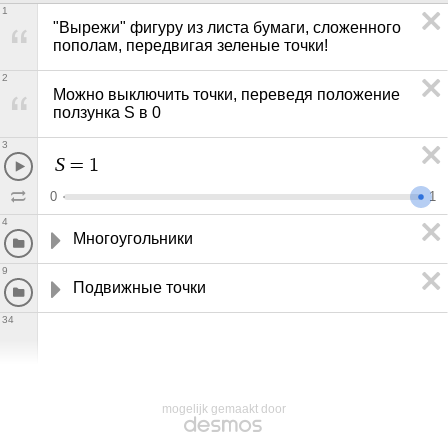
1
"Вырежи" фигуру из листа бумаги, сложенного 
пополам, передвигая зеленые точки! 
2
Можно выключить точки, переведя положение 
ползунка S в 0
3
S
=
1
0
1
4
Многоугольники
9
Подвижные точки
34
mogelijk gemaakt door