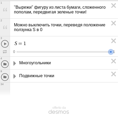
1
"Вырежи" фигуру из листа бумаги, сложенного 
пополам, передвигая зеленые точки! 
2
Можно выключить точки, переведя положение 
ползунка S в 0
3
S
=
1
0
1
4
Многоугольники
9
Подвижные точки
34
offerto da