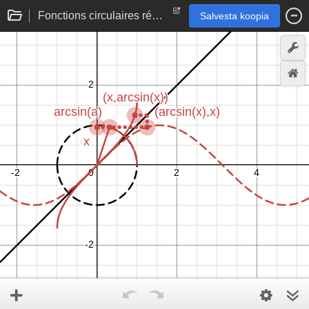
Fonctions circulaires réciproques
Salvesta koopia