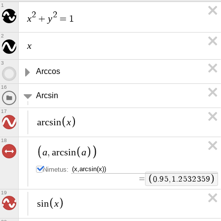
1
2
2
x
y
+
=
1
2
x
3
Arccos
16
Arcsin
17
x
a
r
c
s
i
n
18
a
a
,
a
r
c
s
i
n
Nimetus:
=
0
.
9
5
,
1
.
2
5
3
2
3
5
9
19
x
s
i
n